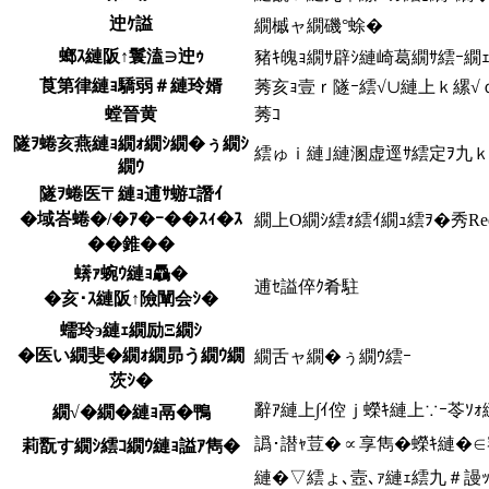
迚ｹ謚
繝槭ャ繝磯°蜍�
螂ｽ縺阪↑鬟溘∋迚ｩ
豬ｷ魄ｮ繝ｻ辟ｼ縺崎葛繝ｻ繧ｰ繝ｪ
莨第律縺ｮ驕弱＃縺玲婿
莠亥ｮ壹ｒ隧ｰ繧√∪縺上ｋ縲√
螳晉黄
莠ｺ
隧ｦ蜷亥燕縺ｮ繝ｫ繝ｼ繝�ぅ繝ｼ
繧ゅｉ縺｣縺溷虚逕ｻ繧定ｦ九
繝ｳ
隧ｦ蜷医〒縺ｮ逋ｻ蝣ｴ譖ｲ
�域峇蜷�/�ｱ�ｰ��ｽｨ�ｽ
繝上Ο繝ｼ繧ｫ繧ｲ繝ｭ繧ｦ�秀Ree
��錐��
蠎ｧ蜿ｳ縺ｮ驫�
逋ｾ謚倅ｸ肴駐
�亥･ｽ縺阪↑險闡会ｼ�
蠕玲э縺ｪ繝励Ξ繝ｼ
�医い繝斐�繝ｫ繝昴う繝ｳ繝
繝舌ャ繝�ぅ繝ｳ繧ｰ
茨ｼ�
辭ｱ縺上∫ｲ倥ｊ蠑ｷ縺上∵ｰ苓ｿ
繝√�繝�縺ｮ鬲�鴨
譌･譛ｬ荳�∝享雋�蠑ｷ縺�
莉翫す繝ｼ繧ｺ繝ｳ縺ｮ謚ｱ雋�
縺�▽繧ょ､壼､ｧ縺ｪ繧九＃謾