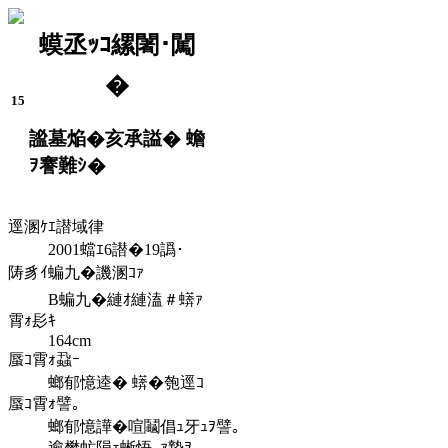
蟆丞ｯｺ縲闍･闖
�
15
謐墓焔�亥承謚� 蟾
ｦ謇難ｼ�
逕溷ｹｴ譛域律
2001蟷ｴ6譛�19譌･
陦豸ｲ蝙九�譏溷ｺｧ
B蝙九�縺ｵ縺溘＃蠎ｧ
霄ｫ髟ｷ
164cm
蜃ｺ霄ｫ蝨ｰ
螂郁憶逵� 蠎�匏逕ｺ
蜃ｺ霄ｫ譬｡
螂郁憶譁�喧鬮倡ｭ牙ｭｦ譬｡
逾樊虻隕ｪ蜥悟､ｧ蟄ｦ