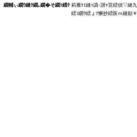
繝輔ぃ繝ｳ縺ｸ繝｡繝�そ繝ｼ繧ｸ
莉雁ｹｴ縺ｯ譌･譛ｬ荳繧偵▽縺
繧ｺ繝ｳ繧ょｿ懈抄繧医ｍ縺励￥