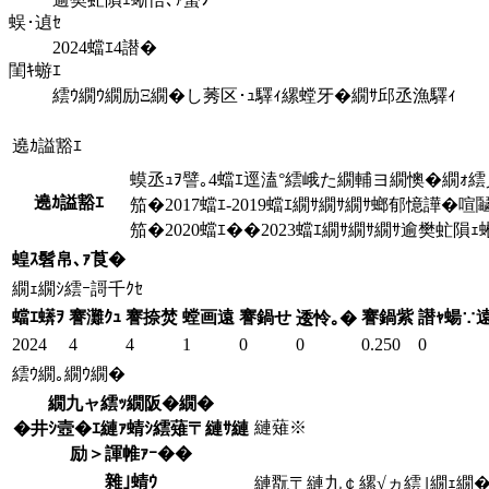
蜈･遉ｾ
2024蟷ｴ4譛�
閨ｷ蝣ｴ
繧ｳ繝ｳ繝励Ξ繝�し莠区･ｭ驛ｨ縲螳牙�繝ｻ邱丞漁驛ｨ
遶ｶ謚豁ｴ
蟆丞ｭｦ譬｡4蟷ｴ逕溘°繧峨た繝輔ヨ繝懊�繝ｫ
遶ｶ謚豁ｴ
笳�2017蟷ｴ-2019蟷ｴ繝ｻ繝ｻ繝ｻ螂郁憶譁�喧
笳�2020蟷ｴ��2023蟷ｴ繝ｻ繝ｻ繝ｻ逾樊虻隕ｪ
蝗ｽ髫帛､ｧ莨�
繝ｪ繝ｼ繧ｰ謌千ｸｾ
蟷ｴ蠎ｦ
謇灘ｸｭ
謇捺焚
螳画遠
謇鍋せ
謇鍋紫
譛ｬ蝪∵
逶怜｡�
2024
4
4
1
0
0
0.250
0
繧ｳ繝｡繝ｳ繝�
繝九ャ繧ｯ繝阪�繝�
縺薙※
�井ｼ壼�ｴ縺ｧ蜻ｼ繧薙〒縺ｻ縺
励＞諢帷ｧｰ��
雜｣蜻ｳ
縺翫〒縺九￠縲√ヵ繧｣繝ｪ繝�