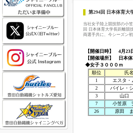
第294回 日本体育
当社女子陸上競技部の小笠
回 日本体育大学長距離競
両選手共に、今シーズン初
【開催日時】 4月23日
【開催場所】 日本体
◆女子３０００ｍ
順位
氏
1
エスタ・
2
バイレ・
3
山口
7
小笠原 
26
原田 