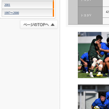
2001
4
1997〜2000
トヨタV